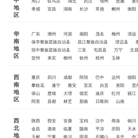
中
周口
驻马店
湖北
武汉
鄂州
恩施
黄
地
孝感
宜昌
湖南
长沙
常德
郴州
衡阳
区
华
广东
潮州
河源
揭阳
茂名
梅州
清远
南
保亭黎族苗族自治县
昌江黎族自治县
澄迈县
地
琼中黎族苗族自治县
三亚
屯昌县
万宁
文
区
贺州
来宾
柳州
钦州
梧州
玉林
西
重庆
四川
成都
阿坝
巴中
达州
德阳
南
攀枝花
遂宁
雅安
宜宾
自贡
资阳
贵
地
保山
楚雄
大理
德宏
迪庆
红河
丽江
区
阿里
昌都
林芝
那曲
日喀则
山南
西
陕西
西安
安康
宝鸡
汉中
商洛
铜川
北
金昌
酒泉
临夏
陇南
平凉
庆阳
天水
地
玉树
宁夏
银川
固原
石嘴山
吴忠
中