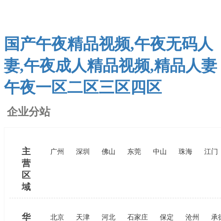
国产午夜精品视频,午夜无码人
妻,午夜成人精品视频,精品人妻
午夜一区二区三区四区
企业分站
主
广州
深圳
佛山
东莞
中山
珠海
江门
营
区
域
华
北京
天津
河北
石家庄
保定
沧州
承