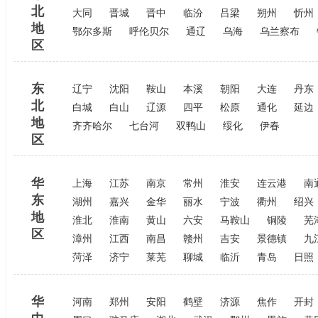
北
大同
晋城
晋中
临汾
吕梁
朔州
忻州
地
鄂尔多斯
呼伦贝尔
通辽
乌海
乌兰察布
区
东
辽宁
沈阳
鞍山
本溪
朝阳
大连
丹东
北
白城
白山
辽源
四平
松原
通化
延边
地
齐齐哈尔
七台河
双鸭山
绥化
伊春
区
华
上海
江苏
南京
常州
淮安
连云港
南
东
湖州
嘉兴
金华
丽水
宁波
衢州
绍兴
地
淮北
淮南
黄山
六安
马鞍山
铜陵
芜
区
漳州
江西
南昌
赣州
吉安
景德镇
九
菏泽
济宁
莱芜
聊城
临沂
青岛
日照
华
河南
郑州
安阳
鹤壁
济源
焦作
开封